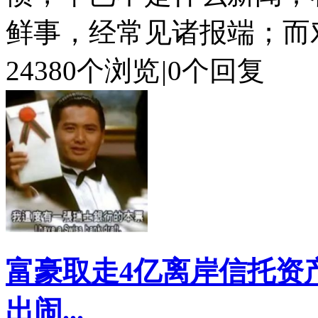
鲜事，经常见诸报端；而对于
24380个浏览
|
0个回复
富豪取走4亿离岸信托资
出闹...