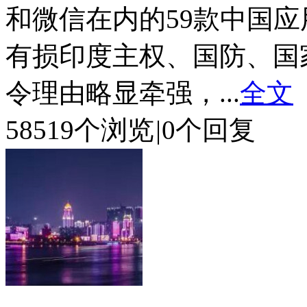
和微信在内的59款中国
有损印度主权、国防、国
令理由略显牵强，...
全文
58519个浏览
|
0个回复